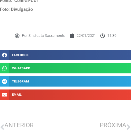
Fonte: Contraf-CUT
Foto: Divulgação
Por
Sindicato Sacramento
22/01/2021
11:39
FACEBOOK
WHATSAPP
TELEGRAM
EMAIL
Anterior
P
ANTERIOR
PRÓXIMA