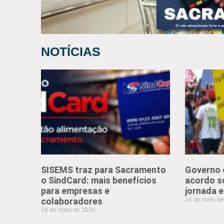
NOTÍCIAS
SISEMS traz para Sacramento
Governo 
o SindCard: mais benefícios
acordo s
para empresas e
jornada e
colaboradores
16 de maio d
18 de maio de 2026