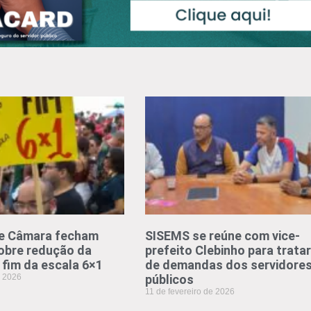
e Câmara fecham
SISEMS se reúne com vice-
obre redução da
prefeito Clebinho para tratar
 fim da escala 6×1
de demandas dos servidore
e 2026
públicos
11 de fevereiro de 2026