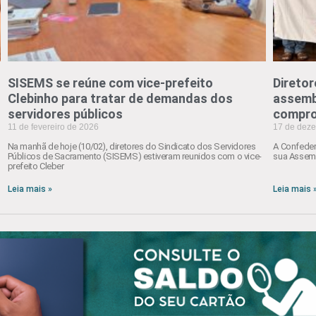
SISEMS se reúne com vice-prefeito
Diretor
Clebinho para tratar de demandas dos
assemb
servidores públicos
compro
11 de fevereiro de 2026
17 de dez
Na manhã de hoje (10/02), diretores do Sindicato dos Servidores
A Confeder
Públicos de Sacramento (SISEMS) estiveram reunidos com o vice-
sua Assemb
prefeito Cleber
Leia mais »
Leia mais 