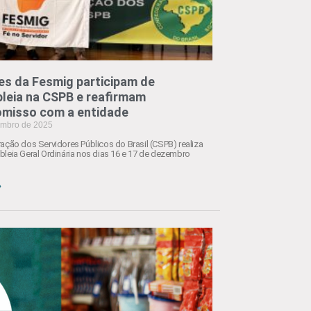
es da Fesmig participam de
leia na CSPB e reafirmam
misso com a entidade
embro de 2025
ação dos Servidores Públicos do Brasil (CSPB) realiza
leia Geral Ordinária nos dias 16 e 17 de dezembro
»