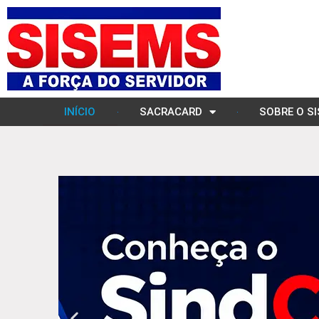
o
Ir
conteúdo
para
o
conteúdo
INÍCIO
SACRACARD
SOBRE O S