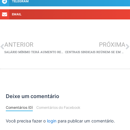
TELEGRAM
EMAIL
Anterior
P
ANTERIOR
PRÓXIMA
SALÁRIO MÍNIMO TERÁ AUMENTO REAL DE CERCA DE 1,4% APÓS POSSE DE LULA EM 2023
CENTRAIS SINDICAIS REÚNEM-SE EM BRASÍLIA COM MINISTROS DO TST E DO TRABALHO
Deixe um comentário
Comentários (0)
Comentários do Facebook
Você precisa fazer o
login
para publicar um comentário.