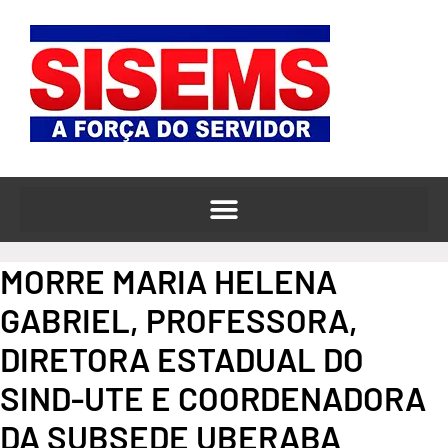
o
Ir
conteúdo
para
o
conteúdo
MORRE MARIA HELENA
GABRIEL, PROFESSORA,
DIRETORA ESTADUAL DO
SIND-UTE E COORDENADORA
DA SUBSEDE UBERABA