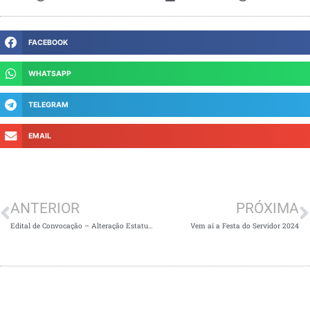
FACEBOOK
WHATSAPP
TELEGRAM
EMAIL
Anterior
P
ANTERIOR
PRÓXIMA
Edital de Convocação – Alteração Estatutária
Vem aí a Festa do Servidor 2024