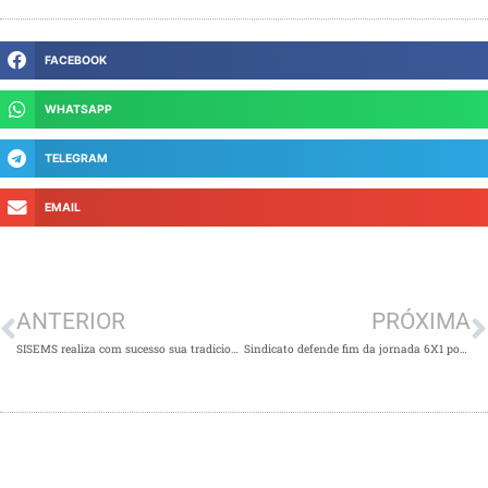
FACEBOOK
WHATSAPP
TELEGRAM
EMAIL
Anterior
P
ANTERIOR
PRÓXIMA
SISEMS realiza com sucesso sua tradicional Festa dos Servidores
Sindicato defende fim da jornada 6X1 por mais descanso para o trabalhador