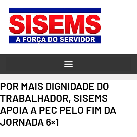
o
Ir
conteúdo
para
o
conteúdo
POR MAIS DIGNIDADE DO
TRABALHADOR, SISEMS
APOIA A PEC PELO FIM DA
JORNADA 6×1